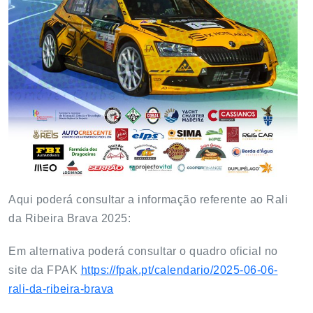
Aqui poderá consultar a informação referente ao Rali
da Ribeira Brava 2025:
Em alternativa poderá consultar o quadro oficial no
site da FPAK
https://fpak.pt/calendario/2025-06-06-
rali-da-ribeira-brava