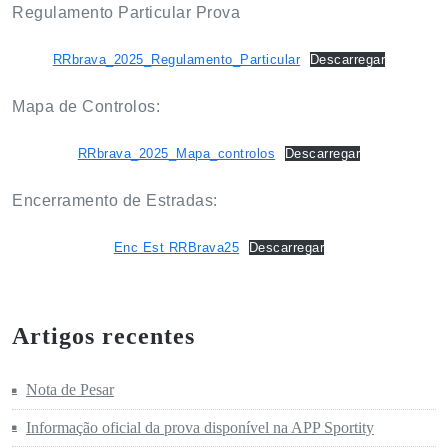
Regulamento Particular Prova
RRbrava_2025_Regulamento_Particular
Descarregar
Mapa de Controlos:
RRbrava_2025_Mapa_controlos
Descarregar
Encerramento de Estradas:
Enc Est RRBrava25
Descarregar
Artigos recentes
Nota de Pesar
Informação oficial da prova disponível na APP Sportity