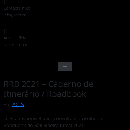
Contacte-nos:
info@accs.pt
ACCS_Oficial
Siga-nos no IG
RRB 2021 – Caderno de
Itinerário / Roadbook
Por
ACCS
Já está disponível para consulta e download o
RoadBook do Rali Ribeira Brava 2021