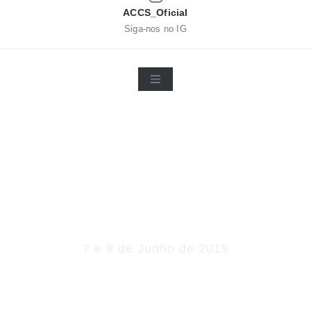
ACCS_Oficial
Siga-nos no IG
Rali Ribeira
Brava
7 e 8 de Junho de 2019