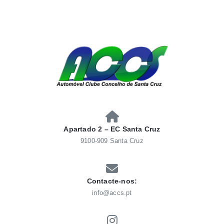
Skip
to
content
AUTOMÓVEL CLUBE
Automóvel Clube Concelho Santacruz
CONCELHO SANTACRUZ
Apartado 2 – EC Santa Cruz
9100-909 Santa Cruz
Contacte-nos:
info@accs.pt