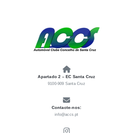
Skip
to
content
AUTOMÓVEL CLUBE
Automóvel Clube Concelho Santacruz
CONCELHO SANTACRUZ
Apartado 2 – EC Santa Cruz
9100-909 Santa Cruz
Contacte-nos:
info@accs.pt