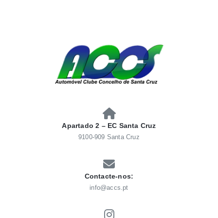
Skip
to
content
AUTOMÓVEL CLUBE
Automóvel Clube Concelho Santacruz
CONCELHO SANTACRUZ
Apartado 2 – EC Santa Cruz
9100-909 Santa Cruz
Contacte-nos:
info@accs.pt