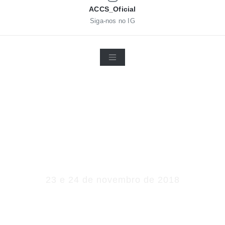
ACCS_Oficial
Siga-nos no IG
Rali Ribeira
Brava
23 e 24 de novembro de 2018