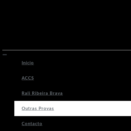
info@accs.pt
ACCS_Oficial
Siga-nos no IG
Início
ACCS
Rali Ribeira Brava
Outras Provas
Contacto