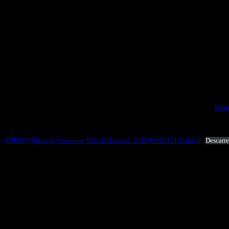
Aqui poderá encontrar os documentos oficiais da prova:
Regulamento particular da prova:
Regu
Mapa de controlos:
ANEXO I Mapa de Controlos Rali de Santana_2025-03-20T11h51m14
Descarre
PEC Faial 1 e 2
PEC Arco de São Jorge, São Jorge e Cabanas 1 e 2
PEC Ilha