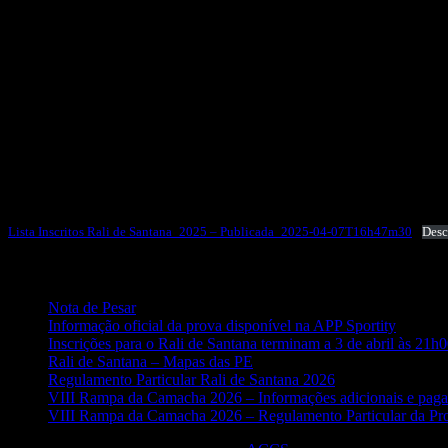
PEC São Roque do Faial
PEC Kartodromo do Faial
Lista de Inscritos Rali de Santana 2025
Lista Inscritos Rali de Santana_2025 – Publicada_2025-04-07T16h47m30
Desc
Artigos recentes
Nota de Pesar
Informação oficial da prova disponível na APP Sportity
Inscrições para o Rali de Santana terminam a 3 de abril às 21h
Rali de Santana – Mapas das PE
Regulamento Particular Rali de Santana 2026
VIII Rampa da Camacha 2026 – Informações adicionais e pag
VIII Rampa da Camacha 2026 – Regulamento Particular da Pr