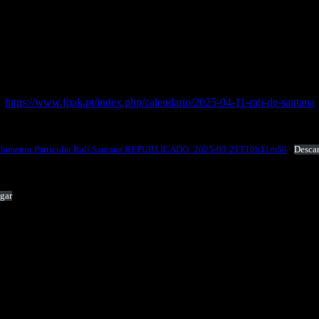
Em alternativa poderá ser consultado o site da FPAK
https://www.fpak.pt/index.php/calendario/2025-04-11-rali-de-santana
lamento Particular Rali Santana REPUBLICADO_2025-03-21T10h11m58
Descar
gar