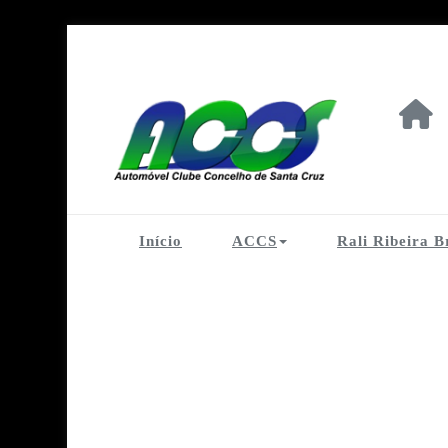
Skip
to
content
AUTOMÓVEL CLUB
Automóvel Clube Concelho Santacruz
Início
ACCS
Rali Ribeira 
R