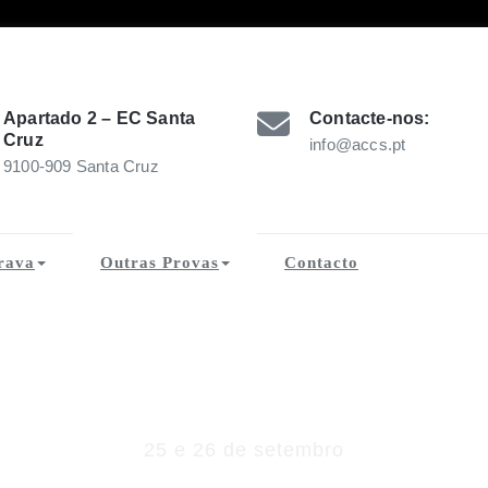
Apartado 2 – EC Santa
Contacte-nos:
Cruz
info@accs.pt
9100-909 Santa Cruz
E CONCELHO SANTACRU
Brava
Outras Provas
Contacto
ali Ribeira Brava 20
25 e 26 de setembro