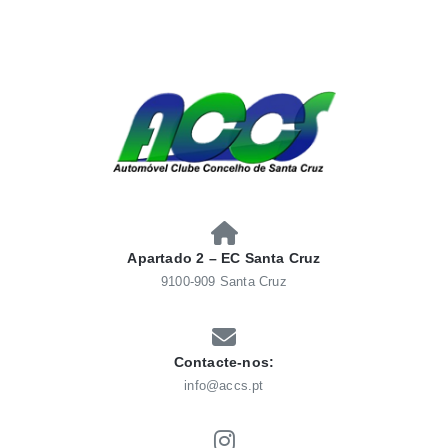
Skip
to
content
AUTOMÓVEL CLUBE
Automóvel Clube Concelho Santacruz
CONCELHO SANTACRUZ
Apartado 2 – EC Santa Cruz
9100-909 Santa Cruz
Contacte-nos:
info@accs.pt