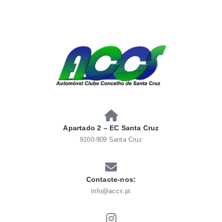
Skip
to
content
AUTOMÓVEL CLUBE
Automóvel Clube Concelho Santacruz
CONCELHO SANTACRUZ
Apartado 2 – EC Santa Cruz
9100-909 Santa Cruz
Contacte-nos:
info@accs.pt