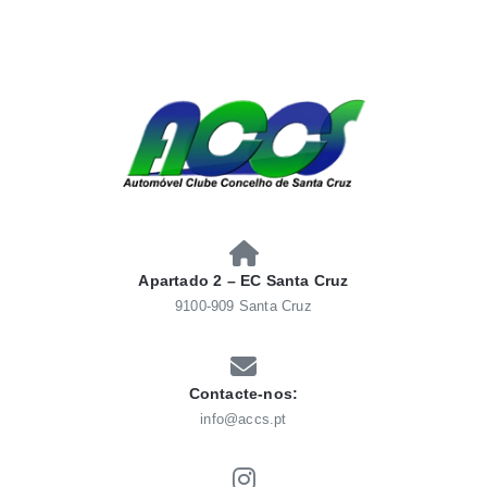
Skip
to
content
AUTOMÓVEL CLUBE
Automóvel Clube Concelho Santacruz
CONCELHO SANTACRUZ
Apartado 2 – EC Santa Cruz
9100-909 Santa Cruz
Contacte-nos:
info@accs.pt