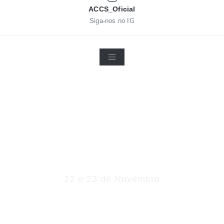
ACCS_Oficial
Siga-nos no IG
Rampa da
Camacha 2019
22 e 23 de Novembro