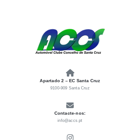
Skip
to
content
AUTOMÓVEL CLUBE
Automóvel Clube Concelho Santacruz
CONCELHO SANTACRUZ
Apartado 2 – EC Santa Cruz
9100-909 Santa Cruz
Contacte-nos:
info@accs.pt