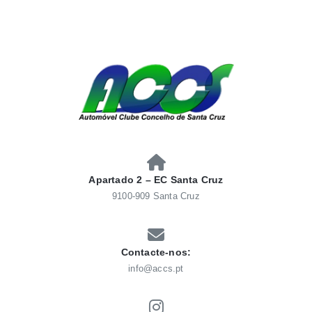
Skip
to
content
AUTOMÓVEL CLUBE
Automóvel Clube Concelho Santacruz
CONCELHO SANTACRUZ
Apartado 2 – EC Santa Cruz
9100-909 Santa Cruz
Contacte-nos:
info@accs.pt