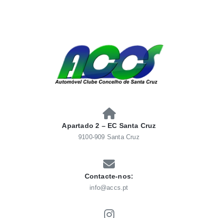
Skip
to
content
AUTOMÓVEL CLUBE
Automóvel Clube Concelho Santacruz
CONCELHO SANTACRUZ
Apartado 2 – EC Santa Cruz
9100-909 Santa Cruz
Contacte-nos:
info@accs.pt