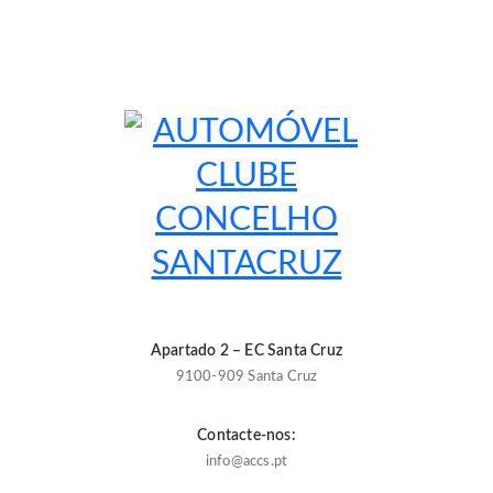
Skip
to
content
Automóvel Clube Concelho Santacruz
AUTOMÓVEL CLUBE
CONCELHO SANTACRUZ
Apartado 2 – EC Santa Cruz
9100-909 Santa Cruz
Contacte-nos:
info@accs.pt